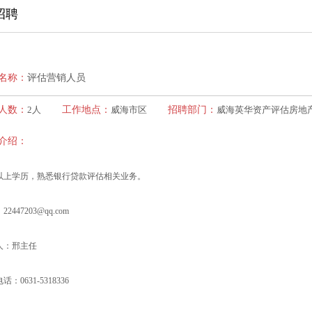
招聘
名称：
评估营销人员
人数：
2人
工作地点：
威海市区
招聘部门：
威海英华资产评估房地
介绍：
以上学历，熟悉银行贷款评估相关业务。
2447203@qq.com
人：邢主任
：0631-5318336