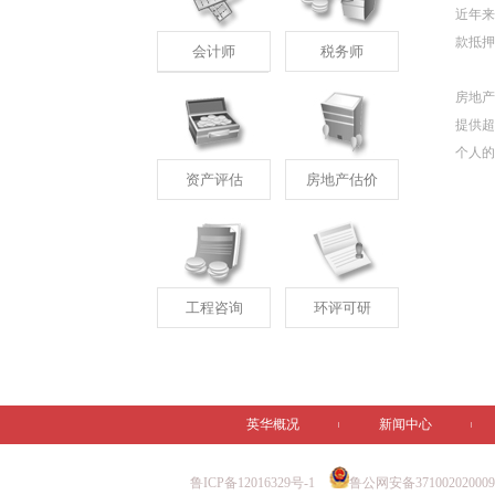
近年来
款抵押
会计师
税务师
房地产
提供超
个人的
资产评估
房地产估价
工程咨询
环评可研
英华概况
新闻中心
鲁ICP备12016329号-1
鲁公网安备37100202000