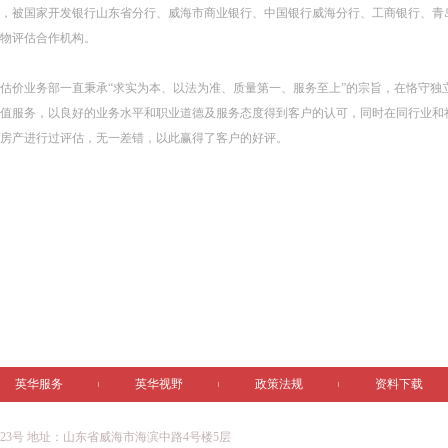
，被国家开发银行山东省分行、威海市商业银行、中国银行威海分行、工商银行、青
物评估合作机构。
估价业务部一直秉承“求实为本、以法为准、质量第一、服务至上”的宗旨，在恪守独
值服务，以良好的业务水平和职业道德及服务态度得到客户的认可，同时在同行业和
房产进行过评估，无一差错，以此赢得了客户的好评。
英华服务
英华视野
政策法规
资料下载
923号
地址：山东省威海市海滨中路4号楼5层