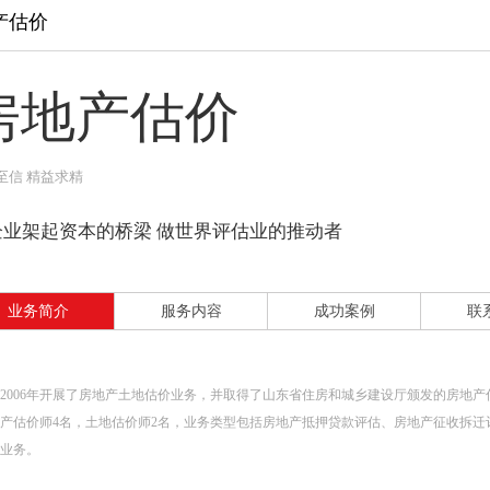
产估价
房地产估价
至信 精益求精
企业架起资本的桥梁 做世界评估业的推动者
业务简介
服务内容
成功案例
联
2006年开展了房地产土地估价业务，并取得了山东省住房和城乡建设厅颁发的房地产
产估价师4名，土地估价师2名，业务类型包括房地产抵押贷款评估、房地产征收拆
业务。